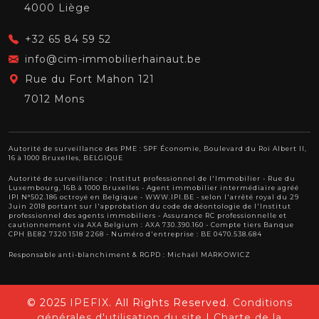
4000 Liège
+32 65 84 59 52
info@cim-immobilierhainaut.be
Rue du Fort Mahon 121
7012 Mons
Autorité de surveillance des PME : SPF Économie, Boulevard du Roi Albert II,
16 à 1000 Bruxelles, BELGIQUE
Autorité de surveillance :
Institut professionnel de l'Immobilier
- Rue du
Luxembourg, 16B à 1000 Bruxelles - Agent immobilier intermédiaire agréé
IPI N°502.186 octroyé en Belgique -
WWW.IPI.BE
- selon l'arrêté royal du 29
Juin 2018 portant sur l'approbation
du code de déontologie de l'Institut
professionnel des agents immobiliers
- Assurance RC professionnelle et
cautionnement via AXA Belgium : AXA 730.390.160 - Compte tiers Banque
CPH BE82 7320 1518 2268 - Numéro d'entreprise : BE 0470.538.684
Responsable anti-blanchiment & RGPD : Michaël MARKOWICZ
© 2025
IPEFIX
. All Rights Reserved.
Conditions
générales d'utilisation du site
|
Charte de la