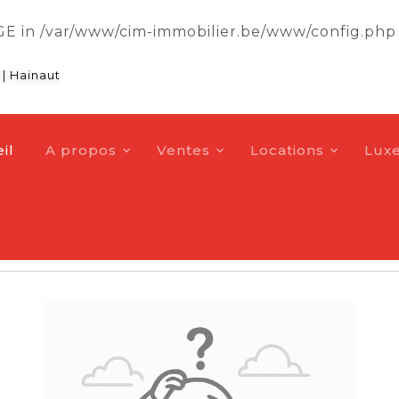
GE in
/var/www/cim-immobilier.be/www/config.php
|
Hainaut
il
A propos
Ventes
Locations
Lux