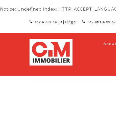
Notice
: Undefined index: HTTP_ACCEPT_LANGUA
+32 4 227 30 19
|
Liège
+32 65 84 59 52
Accue
accueil
>
404