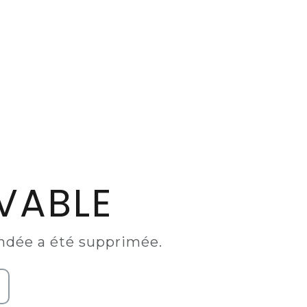
VABLE
andée a été supprimée.