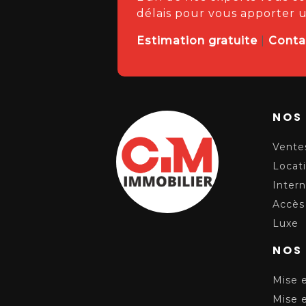
délais pour vous apporter 
Estimation gratuite
|
Conta
NOS
Vente
Locat
Intern
Accès 
Luxe
NOS
Mise 
Mise 