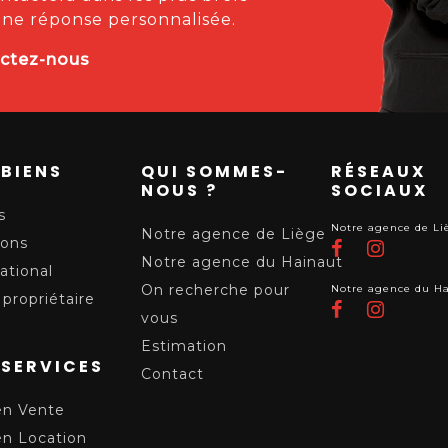
une réponse personnalisée.
ctez-nous
 BIENS
QUI SOMMES-
RÉSEAUX
NOUS ?
SOCIAUX
s
Notre agence de Li
Notre agence de Liège
ions
Notre agence du Hainaut
ational
On recherche pour
Notre agence du H
propriétaire
vous
Estimation
 SERVICES
Contact
en Vente
en Location