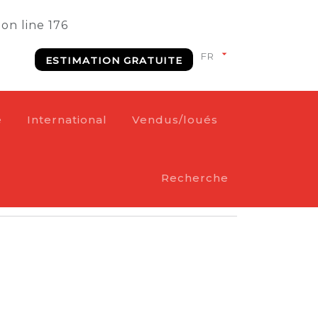
on line
176
ESTIMATION GRATUITE
e
International
Vendus/loués
Recherche